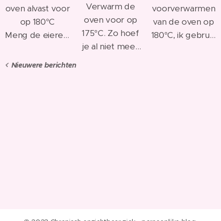
Verwarm de
oven alvast voor
voorverwarmen
oven voor op
op 180°C
van de oven op
175°C. Zo hoef
Meng de eieren,
180°C, ik gebruik
je al niet meer
vanille en suiker
deze ook om
te wachten
tot een
mijn chocolade
Nieuwere berichten
wanneer het
homogeen
en kokosolie te
deeg klaar is.
geheel.
smelten terwijl
Voeg hieraan de
hij opwarmt.
bloem en de
Begin nu met
appelmoes
het maken van
afwisselend en
het deeg.
in delen toe.
Meng als laatste
het bakpoeder
onder het
beslag.