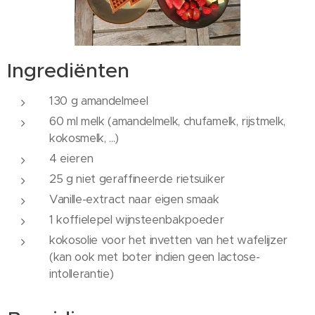
Ingrediënten
130 g amandelmeel
60 ml melk (amandelmelk, chufamelk, rijstmelk,
kokosmelk, ...)
4 eieren
25 g niet geraffineerde rietsuiker
Vanille-extract naar eigen smaak
1 koffielepel wijnsteenbakpoeder
kokosolie voor het invetten van het wafelijzer
(kan ook met boter indien geen lactose-
intollerantie)