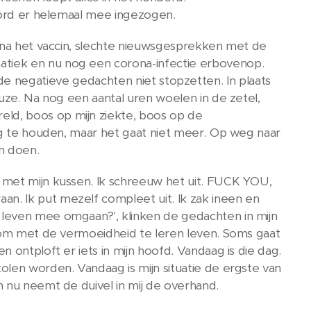
 word er helemaal mee ingezogen.
l na het vaccin, slechte nieuwsgesprekken met de
tiek en nu nog een corona-infectie erbovenop.
 ik de negatieve gedachten niet stopzetten. In plaats
euze. Na nog een aantal uren woelen in de zetel,
ld, boos op mijn ziekte, boos op de
tig te houden, maar het gaat niet meer. Op weg naar
n doen.
 met mijn kussen. Ik schreeuw het uit. FUCK YOU,
n. Ik put mezelf compleet uit. Ik zak ineen en
 leven mee omgaan?', klinken de gedachten in mijn
n om met de vermoeidheid te leren leven. Soms gaat
 ontploft er iets in mijn hoofd. Vandaag is die dag.
olen worden. Vandaag is mijn situatie de ergste van
n nu neemt de duivel in mij de overhand.