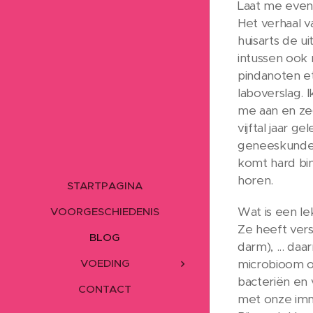
Laat me even 
Het verhaal v
huisarts de u
intussen ook 
pindanoten et
laboverslag. 
me aan en ze
vijftal jaar 
geneeskunde e
komt hard bin
horen.
STARTPAGINA
Wat is een le
VOORGESCHIEDENIS
Ze heeft vers
BLOG
darm), ... d
VOEDING
microbioom o
bacteriën en 
CONTACT
met onze imm