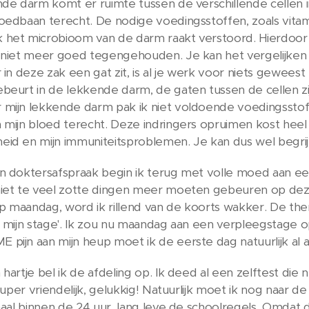
nde darm komt er ruimte tussen de verschillende cellen 
oedbaan terecht. De nodige voedingsstoffen, zoals vit
 het microbioom van de darm raakt verstoord. Hierdoor 
 niet meer goed tegengehouden. Je kan het vergelijken m
 in deze zak een gat zit, is al je werk voor niets geweest
beurt in de lekkende darm, de gaten tussen de cellen zi
 mijn lekkende darm pak ik niet voldoende voedingsst
 mijn bloed terecht. Deze indringers opruimen kost hee
id en mijn immuniteitsproblemen. Je kan dus wel begrij
n doktersafspraak begin ik terug met volle moed aan ee
niet te veel zotte dingen meer moeten gebeuren op deze
 maandag, word ik rillend van de koorts wakker. De ther
hit, mijn stage'. Ik zou nu maandag aan een verpleegstage 
pijn aan mijn heup moet ik de eerste dag natuurlijk al a
 hartje bel ik de afdeling op. Ik deed al een zelftest di
s super vriendelijk, gelukkig! Natuurlijk moet ik nog naar
maal binnen de 24 uur, lang leve de schoolregels. Omdat de