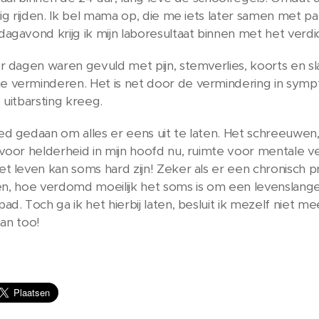
ig rijden. Ik bel mama op, die me iets later samen met pap
agavond krijg ik mijn laboresultaat binnen met het verdic
r dagen waren gevuld met pijn, stemverlies, koorts en s
 verminderen. Het is net door de vermindering in sym
 uitbarsting kreeg.
d gedaan om alles er eens uit te laten. Het schreeuwen, k
 voor helderheid in mijn hoofd nu, ruimte voor mentale
t leven kan soms hard zijn! Zeker als er een chronisch p
jven, hoe verdomd moeilijk het soms is om een levenslange
d. Toch ga ik het hierbij laten, besluit ik mezelf niet me
can too!