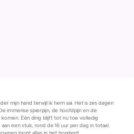
er mijn hand terwijl ik hem aai. Het is zes dagen
. De immense spierpijn, de hoofdpijn en de
omen. Één ding blijft tot nu toe volledig
an een stuk, rond de 16 uur per dag in totaal.
rsenen loopt alles in het honderd.