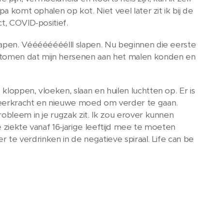
a komt ophalen op kot. Niet veel later zit ik bij de
t, COVID-positief.
lapen. Véééééééélll slapen. Nu beginnen die eerste
ptomen dat mijn hersenen aan het malen konden en
loppen, vloeken, slaan en huilen luchtten op. Er is
 veerkracht en nieuwe moed om verder te gaan.
robleem in je rugzak zit. Ik zou erover kunnen
 ziekte vanaf 16-jarige leeftijd mee te moeten
er te verdrinken in de negatieve spiraal. Life can be