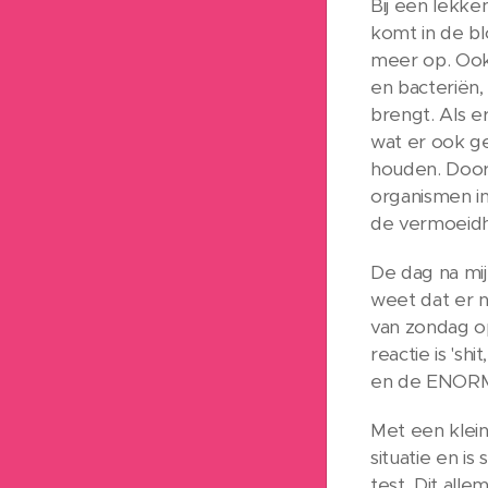
Bij een lekke
komt in de bl
meer op. Ook
en bacteriën,
brengt. Als er
wat er ook ge
houden. Door
organismen in
de vermoeidhe
De dag na mij
weet dat er 
van zondag op
reactie is 's
en de ENORME 
Met een klein
situatie en i
test. Dit alle