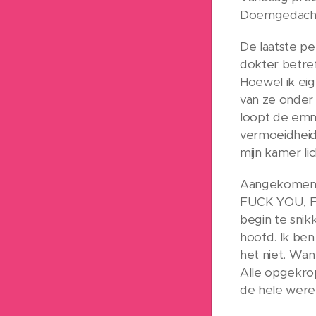
Doemgedachten
De laatste pe
dokter betre
Hoewel ik eige
van ze onder 
loopt de emm
vermoeidheid,
mijn kamer li
Aangekomen do
FUCK YOU, FUC
begin te sni
hoofd. Ik ben
het niet. Wan
Alle opgekrop
de hele werel