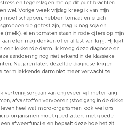
 stress en tegenslagen me op dit punt brachten.
ssen wel. Vorige week vrijdag kreeg ik van mijn
noeg moet schappen, hebben tomaat en ei zich
sgroepen die getest zijn, mag ik nog soja en
(melk), ei en tomaten staan in rode cijfers op mijn
n eten mag denken of er al last van krijg. Hij kijkt
 een lekkende darm. Ik kreeg deze diagnose en
 deze aandoening nog niet erkend in de klassieke
en. Nu, jaren later, dezelfde diagnose krijgen
d de term lekkende darm niet meer verwacht te
k verteringsorgaan van ongeveer vijf meter lang.
men, afvalstoffen vervoeren (stoelgang in de dikke
 leven heel wat micro-organismen, ook wel ons
icro-organismen moet goed zitten, met goede
 een afweerfunctie en bepaalt deze hoe het zit