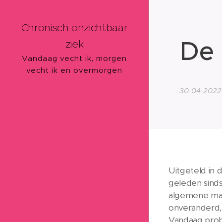
Chronisch onzichtbaar
De 
ziek
Vandaag vecht ik, morgen
vecht ik en overmorgen
ook.
30-04-2022
Uitgeteld in 
geleden sinds
algemene mala
onveranderd, 
Vandaag probe