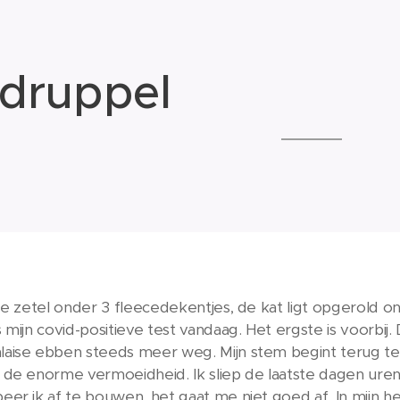
druppel
de zetel onder 3 fleecedekentjes, de kat ligt opgerold ond
 mijn covid-positieve test vandaag. Het ergste is voorbij
ise ebben steeds meer weg. Mijn stem begint terug te k
de enorme vermoeidheid. Ik sliep de laatste dagen uren a
er ik af te bouwen, het gaat me niet goed af. In mijn he