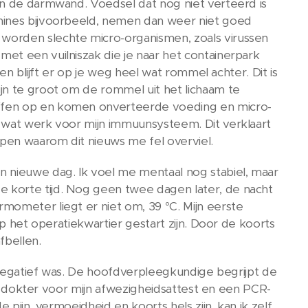
in de darmwand. Voedsel dat nog niet verteerd is
amines bijvoorbeeld, nemen dan weer niet goed
worden slechte micro-organismen, zoals virussen
et een vuilniszak die je naar het containerpark
 en blijft er op je weg heel wat rommel achter. Dit is
jn te groot om de rommel uit het lichaam te
offen op en komen onverteerde voeding en micro-
l wat werk voor mijn immuunsysteem. Dit verklaart
pen waarom dit nieuws me fel overviel.
n nieuwe dag. Ik voel me mentaal nog stabiel, maar
 korte tijd. Nog geen twee dagen later, de nacht
mometer liegt er niet om, 39 °C. Mijn eerste
op het operatiekwartier gestart zijn. Door de koorts
fbellen.
e negatief was. De hoofdverpleegkundige begrijpt de
 de dokter voor mijn afwezigheidsattest en een PCR-
 pijn, vermoeidheid en koorts hels zijn, kan ik zelf