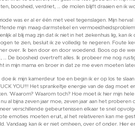
, boosheid, verdriet, ... de molen blijft draaien en ik
riode was er al er één met veel tegenslagen. Mijn herva
ffende mijn maag-darmstelsel en vermoeidheidsproblema
nlijk al blij mag zijn dat ik niet in het ziekenhuis lig, kan
ogen te zien, besluit ik ze volledig te negeren. Foute k
er over. Ik ben door en door woedend. Boos op de were
 ... De boosheid overtreft alles. Ik probeer me nog rus
cht in mijn mama en broer in dat ze me even moeten late
e ik mijn kamerdeur toe en begin ik er op los te slaan
K YOU!!! Het sprankeltje energie van de dag moet eraa
kken. 'Waarom? Waarom toch? Hoe moet ik hier mijn hele
 nu al bijna zeven jaar moe, zeven jaar aan het probere
neer verschillende gebeurtenissen elkaar te snel opvolgen
te emoties moeten eruit, al het relativeren kan me gest
d. Vandaag kan ik er niet omheen, over of onder. Hier e