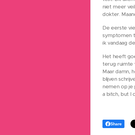
niet meer veil
dokter. Maand
De eerste vie
symptomen te
ik vandaag de
Het heeft goe
terug ruimte
Maar damn, he
blijven schri
nemen op je pa
a bitch, but I 
Share