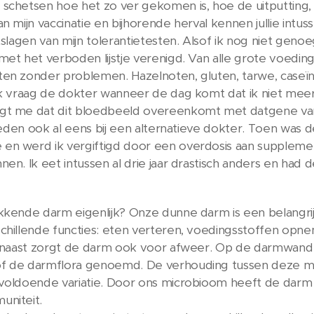
schetsen hoe het zo ver gekomen is, hoe de uitputting,
an mijn vaccinatie en bijhorende herval kennen jullie intu
itslagen van mijn tolerantietesten. Alsof ik nog niet ge
met het verboden lijstje verenigd. Van alle grote voeding
en zonder problemen. Hazelnoten, gluten, tarwe, caseïne 
Ik vraag de dokter wanneer de dag komt dat ik niet meer aa
gt me dat dit bloedbeeld overeenkomt met datgene van
geleden ook al eens bij een alternatieve dokter. Toen was
n werd ik vergiftigd door een overdosis aan supplement
nen. Ik eet intussen al drie jaar drastisch anders en ha
kkende darm eigenlijk? Onze dunne darm is een belangrij
chillende functies: eten verteren, voedingsstoffen opne
aarnaast zorgt de darm ook voor afweer. Op de darmwand
f de darmflora genoemd. De verhouding tussen deze m
voldoende variatie. Door ons microbioom heeft de darm
uniteit.